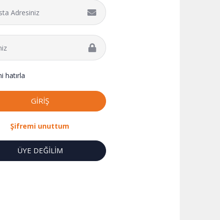
i hatırla
GİRİŞ
Şifremi unuttum
ÜYE DEĞİLİM