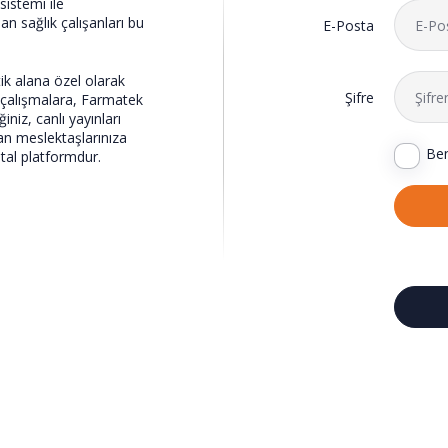
sistemi ile
an sağlık çalışanları bu
E-Posta
ik alana özel olarak
Şifre
ik çalışmalara, Farmatek
niz, canlı yayınları
an meslektaşlarınıza
Ben
jital platformdur.